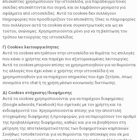
επισκέπτες χρησιμοποιούν την ιστοσελίδα, για παράδειγμα ποιες
σελίδες επισκέπτονται πιο συχνά, και αν λαμβάνουν μηνύματα για
σφάλματα από ιστοσελίδες. Αυτά τα cookies δεν συλλέγουν
πληροφορίες που προσδιορίζουν τον επισκέπτη. Όλες οι πληροφορίες
που συλλέγουν αυτά τα cookies είναι συγκεντρωτικές και ως εκ
τούτου, ανώνυμες. Χρησιμοποιούνται μόνο για να τη βελτίωση του
τρόπου λειτουργίας της ιστοσελίδας.
Γ) Cookies λειτουργικότητας
Αυτά τα cookies επιτρέπουν στην ιστοσελίδα να θυμάται τις επιλογές
που κάνει ο χρήστης και παρέχει πιο εξατομικευμένες λειτουργίες.
Αυτά τα cookies μπορούν επίσης να χρησιμοποιηθούν για να θυμούνται
τις αλλαγές που έχει κάνει ο χρήστης στην ιστοσελίδα ή να
χρησιμοποιηθούν για να παρέχουν υπηρεσίες που έχει ζητήσει, όπως
συνομιλία στο chat ή τη χρήση μέσων κοινωνικής δικτύωσης.
Δ) Cookies στόχευσης/διαφήμισης
Αυτά τα cookies χρησιμοποιούνται για να παρέχουν διαφημίσεις
(Google adwords, Facebook) πιο σχετικές με τον χρήστη και τα
ενδιαφέροντά του. Χρησιμοποιούνται επίσης για την αποστολή
στοχευμένης διαφήμισης ή προσφορών, για να περιορίσουν τον αριθμό
της προβαλλόμενης διαφήμισης, καθώς και για να βοηθήσουν στη
μέτρηση της αποτελεσματικότητας των διαφημιστικών καμπανιών.
Συνήθως τοποθετούνται για να θυμούνται την επίσκεψη σου σε μια