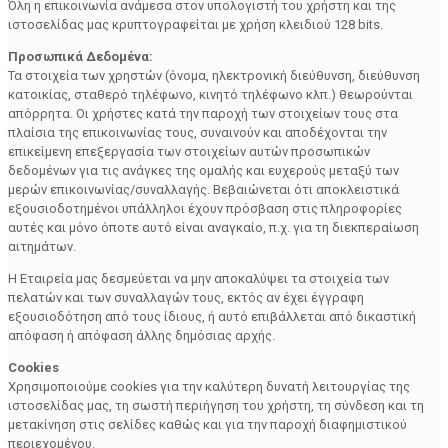
Όλη η επικοινωνία ανάμεσα στον υπολογιστή του χρήστη και της
ιστοσελίδας μας κρυπτογραφείται με χρήση κλειδιού 128 bits.
Προσωπικά Δεδομένα:
Τα στοιχεία των χρηστών (όνομα, ηλεκτρονική διεύθυνση, διεύθυνση
κατοικίας, σταθερό τηλέφωνο, κινητό τηλέφωνο κλπ.) θεωρούνται
απόρρητα. Οι χρήστες κατά την παροχή των στοιχείων τους στα
πλαίσια της επικοινωνίας τους, συναινούν και αποδέχονται την
επικείμενη επεξεργασία των στοιχείων αυτών προσωπικών
δεδομένων για τις ανάγκες της ομαλής και ευχερούς μεταξύ των
μερών επικοινωνίας/συναλλαγής. Βεβαιώνεται ότι αποκλειστικά
εξουσιοδοτημένοι υπάλληλοι έχουν πρόσβαση στις πληροφορίες
αυτές και μόνο όποτε αυτό είναι αναγκαίο, π.χ. για τη διεκπεραίωση
αιτημάτων.
Η Εταιρεία μας δεσμεύεται να μην αποκαλύψει τα στοιχεία των
πελατών και των συναλλαγών τους, εκτός αν έχει έγγραφη
εξουσιοδότηση από τους ίδιους, ή αυτό επιβάλλεται από δικαστική
απόφαση ή απόφαση άλλης δημόσιας αρχής.
Cookies
Χρησιμοποιούμε cookies για την καλύτερη δυνατή λειτουργίας της
ιστοσελίδας μας, τη σωστή περιήγηση του χρήστη, τη σύνδεση και τη
μετακίνηση στις σελίδες καθώς και για την παροχή διαφημιστικού
περιεχομένου.