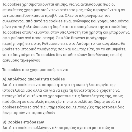
Τα cookies χρησιμοποιούνται επίσης, για να αναλύσουμε πώς οι
επισκέπτες χρησιμοποιούν τον ιστότοπο μας, πώς περιηγούνται ή αν
αντιμετωπίζουν κάποιο πρόβλημα. Όλες οι πληροφορίες που
συλλέγονται από αυτά τα cookies είναι ανώνυμες και χρησιμοποιούνται
μόνο για να βελτιώσουμε τη δομή και το περιεχόμενο της ιστοσελίδας.
Τα cookies αποθηκεύονται στον υπολογιστή του χρήστη και μπορούν να
αφαιρεθούν ανά πάσα στιγμή. Σε κάθε Browser (πρόγραμμα
περιήγησης) είτε στις Ρυθμίσεις είτε στο Απόρρητο και ασφάλεια θα
βρείτε το ιστορικό πλοήγησής σας και θα μπορείτε, αν το επιθυμείτε,
να το διαγράψετε. Τα cookies δεν αποθηκεύουν διευθύνσεις email ή
αριθμούς τηλεφώνου.
Τα cookies που χρησιμοποιούμε είναι:
Α) Απολύτως απαραίτητα Cookies
Αυτά τα cookies είναι απαραίτητα για τη σωστή λειτουργία της
ιστοσελίδας μας αλλά και για να έχει τη δυνατότητα ο χρήστης να
περιηγηθεί σ’ αυτή και να χρησιμοποιείς τις δυνατότητες της, όπως
πρόσβαση σε ασφαλείς περιοχές της ιστοσελίδας. Χωρίς αυτά τα
cookies κάποιες από τις υπηρεσίες και λειτουργίες της ιστοσελίδας
δεν μπορούν να παρασχεθούν.
Β) Cookies επιδόσεων
Αυτά τα cookies συλλέγουν πληροφορίες σχετικά με το πώς οι